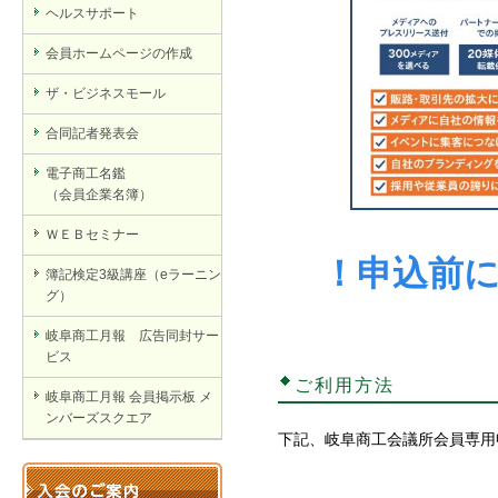
ヘルスサポート
会員ホームページの作成
ザ・ビジネスモール
合同記者発表会
電子商工名鑑
（会員企業名簿）
ＷＥＢセミナー
！申込前
簿記検定3級講座（eラーニン
グ）
岐阜商工月報 広告同封サー
ビス
ご利用方法
岐阜商工月報 会員掲示板 メ
ンバーズスクエア
下記、岐阜商工会議所会員専用